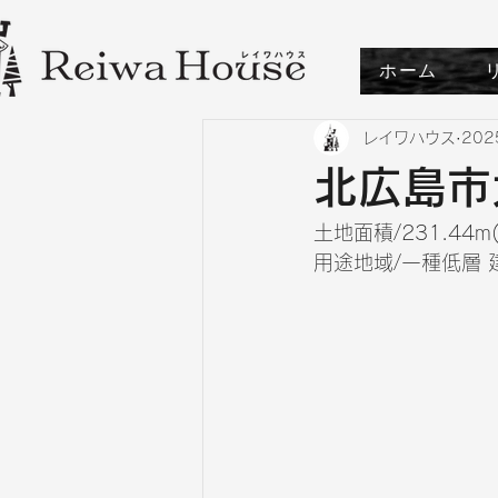
ホーム
レイワハウス
20
北広島市
土地面積/231.44m(
用途地域/一種低層 