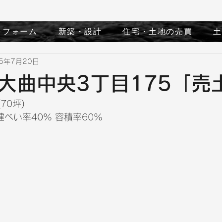
リフォーム
新築・設計
住宅・土地の売買
土
25年7月20日
大曲中央3丁目175「売
70坪)
建べい率40% 容積率60%